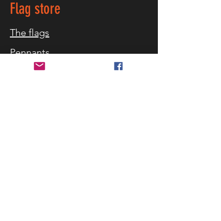
– og som ikke er lagervarer, er
Flag store
leveringstiden 10–15 virkedager etter
godkjenning av korrektur.
The flags
Pennants
Table flag
Maritime
Equipment
Flag blog
Customer service
Customer service
What flag sizes
Storm warning