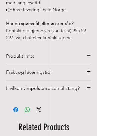
med lang levetid.
👉 Rask levering i hele Norge.
Har du spørsmål eller ønsker råd?
Kontakt oss gjerne via (kun tekst) 955 59
597, vår chat eller kontaktskjema.
Produkt info:
Trykt Spania vimpel i ulike størrelser
Frakt og leveringstid:
• Produsert i Europa
• Vimpler er laget av 100 % spun-
Fraktkostnader fra NOK 99
Hvilken vimpelstørrelsen til stang?
polyester, 155 g/m²
Vi leverer med Posten og UPS.
• Fargeekte og UV-bestandig
Leveringstiden er normalt 2–5
Fasade
Stang
Vimpel
• Kan vaskes på 40 °C med
virkedager, avhengig av hvor i Norge
finvaskmiddel
du bor. Pakken sendes til nærmeste
1 meter
50 cm
hentested. Mindre pakker kan i enkelte
Related Products
tilfeller leveres direkte i postkassen.
1,5 meter
100 cm
Posten sender sporingsmelding slik at