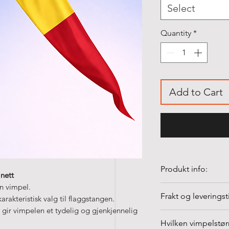
Select
Quantity
*
Add to Cart
Produkt info:
nett
n vimpel.
Sydd Romania vimpe
Frakt og leveringst
arakteristisk valg til flaggstangen.
• Produsert i Norg
 gir vimpelen et tydelig og gjenkjennelig
• Vimpler er laget 
Fraktkostnader fr
Hvilken vimpelstørr
g/m²
Vi leverer med Pos