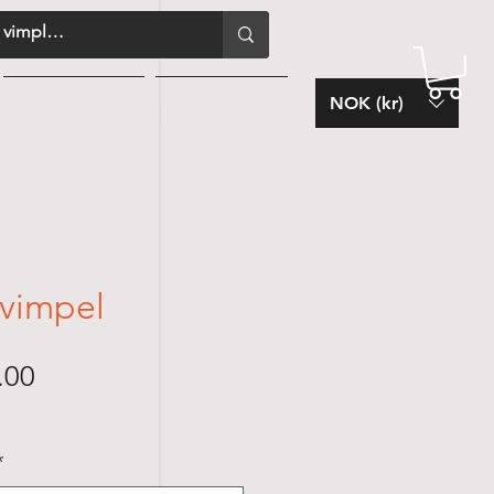
NOK (kr)
KUNDESERVICE
FLAGG-BLOGG
vimpel
Sale
.00
Price
*