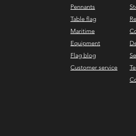
Pennants
St
Table flag
Re
Maritime
Co
Equipment
De
Flag blog
Se
Customer service
Te
Co