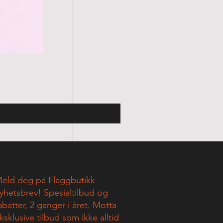
eld deg på Flaggbutikk
yhetsbrev! Spesialtilbud og
abatter, 2 ganger i året. Motta
ksklusive tilbud som ikke alltid