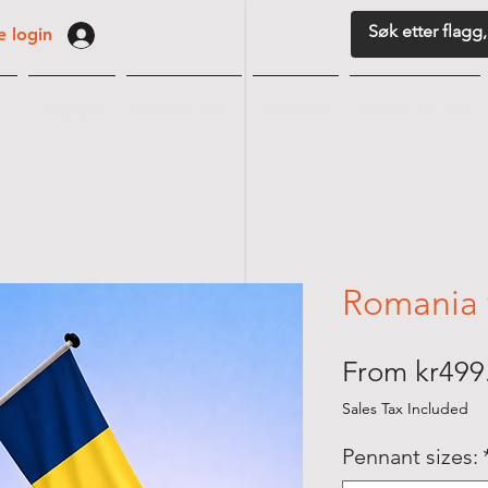
 login
G
VIMPLER
BORDFLAGG
MARITIM
FLAGGUTSTYR
Romania 
From
kr499
Sales Tax Included
Pennant sizes: