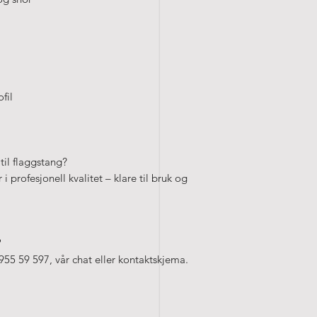
reklamebannere, sei
lagervarer, er leve
etter godkjenning 
:
fil
til flaggstang?
 profesjonell kvalitet – klare til bruk og
?
 955 59 597, vår chat eller kontaktskjema.