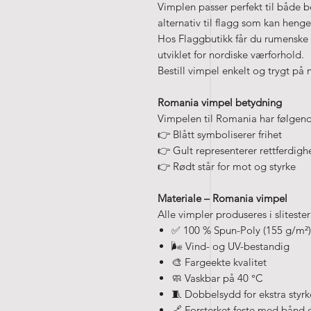
Vimplen passer perfekt til både bo
alternativ til flagg som kan heng
Hos Flaggbutikk får du rumenske v
utviklet for nordiske værforhold.
Bestill vimpel enkelt og trygt på 
Romania vimpel betydning
Vimpelen til Romania har følgen
👉 Blått symboliserer frihet
👉 Gult representerer rettferdig
👉 Rødt står for mot og styrke
Materiale – Romania vimpel
Alle vimpler produseres i slitester
✅ 100 % Spun-Poly (155 g/m²)
🌬️ Vind- og UV-bestandig
🎨 Fargeekte kvalitet
🧼 Vaskbar på 40 °C
🧵 Dobbelsydd for ekstra styrk
🔗 Forsterket feste med bånd 